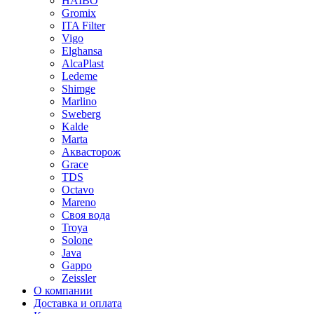
HAIBO
Gromix
ITA Filter
Vigo
Elghansa
AlcaPlast
Ledeme
Shimge
Marlino
Sweberg
Kalde
Marta
Аквасторож
Grace
TDS
Octavo
Mareno
Своя вода
Troya
Solone
Java
Gappo
Zeissler
О компании
Доставка и оплата