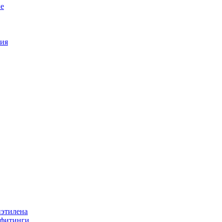
е
ия
иэтилена
 фитинги.