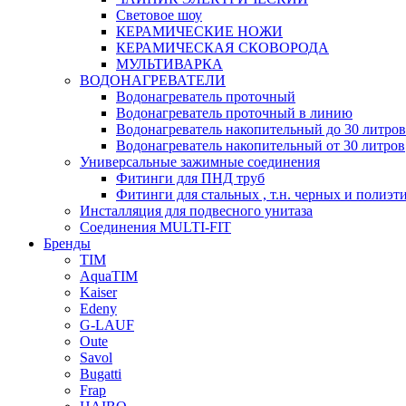
Световое шоу
КЕРАМИЧЕСКИЕ НОЖИ
КЕРАМИЧЕСКАЯ СКОВОРОДА
МУЛЬТИВАРКА
ВОДОНАГРЕВАТЕЛИ
Водонагреватель проточный
Водонагреватель проточный в линию
Водонагреватель накопительный до 30 литров
Водонагреватель накопительный от 30 литров
Универсальные зажимные соединения
Фитинги для ПНД труб
Фитинги для стальных , т.н. черных и полиэт
Инсталляция для подвесного унитаза
Соединения MULTI-FIT
Бренды
TIM
AquaTIM
Kaiser
Edeny
G-LAUF
Oute
Savol
Bugatti
Frap