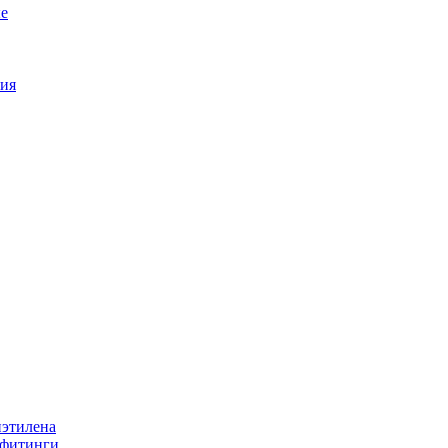
е
ия
иэтилена
 фитинги.