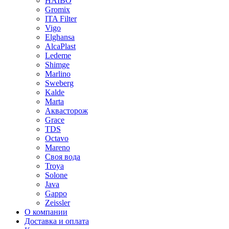
HAIBO
Gromix
ITA Filter
Vigo
Elghansa
AlcaPlast
Ledeme
Shimge
Marlino
Sweberg
Kalde
Marta
Аквасторож
Grace
TDS
Octavo
Mareno
Своя вода
Troya
Solone
Java
Gappo
Zeissler
О компании
Доставка и оплата