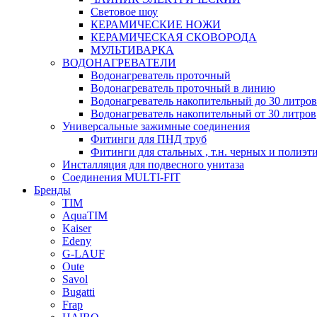
Световое шоу
КЕРАМИЧЕСКИЕ НОЖИ
КЕРАМИЧЕСКАЯ СКОВОРОДА
МУЛЬТИВАРКА
ВОДОНАГРЕВАТЕЛИ
Водонагреватель проточный
Водонагреватель проточный в линию
Водонагреватель накопительный до 30 литров
Водонагреватель накопительный от 30 литров
Универсальные зажимные соединения
Фитинги для ПНД труб
Фитинги для стальных , т.н. черных и полиэт
Инсталляция для подвесного унитаза
Соединения MULTI-FIT
Бренды
TIM
AquaTIM
Kaiser
Edeny
G-LAUF
Oute
Savol
Bugatti
Frap