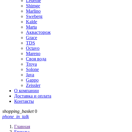
Ledeme
Shimge
Marlino
Sweberg
Kalde
Marta
Аквасторож
Grace
TDS
Octavo
Mareno
Своя вода
Troya
Solone
Java
Gappo
Zeissler
О компании
Доставка и оплата
Контакты
shopping_basket
0
phone_in_talk
Главная
Бренды