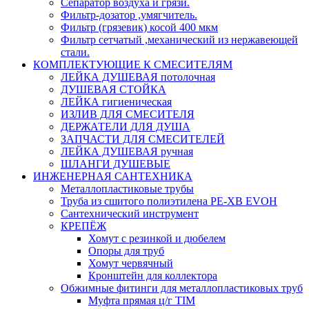
Сепаратор воздуха и грязи.
Фильтр-дозатор ,умягчитель.
Фильтр (грязевик) косой 400 мкм
Фильтр сетчатый ,механический из нержавеющей
стали.
КОМПЛЕКТУЮЩИЕ К СМЕСИТЕЛЯМ
ЛЕЙКА ДУШЕВАЯ потолочная
ДУШЕВАЯ СТОЙКА
ЛЕЙКА гигиеническая
ИЗЛИВ ДЛЯ СМЕСИТЕЛЯ
ДЕРЖАТЕЛИ ДЛЯ ДУША
ЗАПЧАСТИ ДЛЯ СМЕСИТЕЛЕЙ
ЛЕЙКА ДУШЕВАЯ ручная
ШЛАНГИ ДУШЕВЫЕ
ИНЖЕНЕРНАЯ САНТЕХНИКА
Металлопластиковые трубы
Труба из сшитого полиэтилена PE-XB EVOH
Сантехнический инструмент
КРЕПЁЖ
Хомут с резинкой и дюбелем
Опоры для труб
Хомут червячный
Кронштейн для коллектора
Обжимные фитинги для металлопластиковых труб
Муфта прямая ц/г TIM