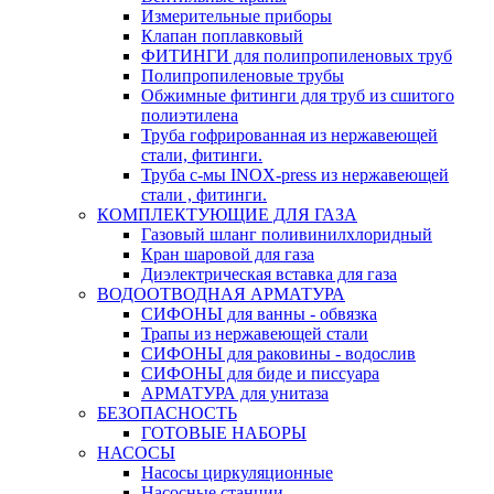
Измерительные приборы
Клапан поплавковый
ФИТИНГИ для полипропиленовых труб
Полипропиленовые трубы
Обжимные фитинги для труб из сшитого
полиэтилена
Труба гофрированная из нержавеющей
стали, фитинги.
Труба с-мы INOX-press из нержавеющей
стали , фитинги.
КОМПЛЕКТУЮЩИЕ ДЛЯ ГАЗА
Газовый шланг поливинилхлоридный
Кран шаровой для газа
Диэлектрическая вставка для газа
ВОДООТВОДНАЯ АРМАТУРА
СИФОНЫ для ванны - обвязка
Трапы из нержавеющей стали
СИФОНЫ для раковины - водослив
СИФОНЫ для биде и писсуара
АРМАТУРА для унитаза
БЕЗОПАСНОСТЬ
ГОТОВЫЕ НАБОРЫ
НАСОСЫ
Насосы циркуляционные
Насосные станции