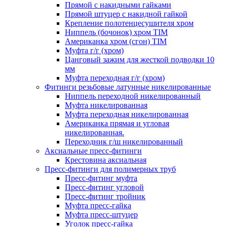
Прямой с накидными гайками
Прямой штуцер с накидной гайкой
Крепление полотенцесушителя хром
Ниппель (бочонок) хром TIM
Американка хром (сгон) TIM
Муфта г/г (хром)
Цанговый зажим для жесткой подводки 10
мм
Муфта переходная г/г (хром)
Фитинги резьбовые латунные никелированные
Ниппель переходной никелированный
Муфта никелированная
Муфта переходная никелированная
Американка прямая и угловая
никелированная.
Переходник г/ш никелированный
Аксиальные пресс-фитинги
Крестовина аксиальная
Пресс-фитинги для полимерных труб
Пресс-фитинг муфта
Пресс-фитинг угловой
Пресс-фитинг тройник
Муфта пресс-гайка
Муфта пресс-штуцер
Уголок пресс-гайка