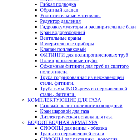
Гибкая подводка
Обратный клапан
Уплотнительные материалы
Редуктор давления
Гидроаккумуляторы и расширительные баки
Кран водоразборный
Вентильные краны
Измерительные приборы
Клапан поплавковый
ФИТИНГИ для полипропиленовых труб
Полипропиленовые трубы
Обжимные фитинги для труб из сшитого
полиэтилена
Труба гофрированная из нержавеющей
стали, фитинги.
Труба с-мы INOX-press из нержавеющей
стали , фитинги.
КОМПЛЕКТУЮЩИЕ ДЛЯ ГАЗА
Газовый шланг поливинилхлоридный
Кран шаровой для газа
Диэлектрическая вставка для газа
ВОДООТВОДНАЯ АРМАТУРА
СИФОНЫ для ванны - обвязка
Трапы из нержавеющей стали
СИФОНЫ для раковины - водослив