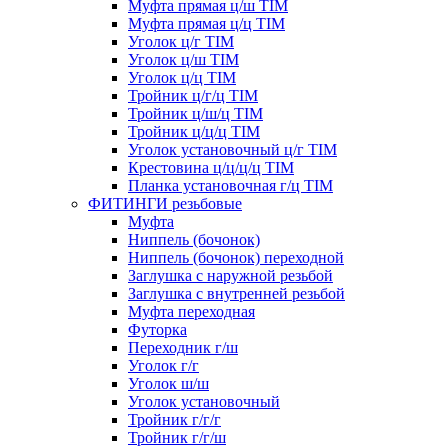
Муфта прямая ц/ш TIM
Муфта прямая ц/ц TIM
Уголок ц/г TIM
Уголок ц/ш TIM
Уголок ц/ц TIM
Тройник ц/г/ц TIM
Тройник ц/ш/ц TIM
Тройник ц/ц/ц TIM
Уголок установочный ц/г TIM
Крестовина ц/ц/ц/ц TIM
Планка установочная г/ц TIM
ФИТИНГИ резьбовые
Муфта
Ниппель (бочонок)
Ниппель (бочонок) переходной
Заглушка с наружной резьбой
Заглушка с внутренней резьбой
Муфта переходная
Футорка
Переходник г/ш
Уголок г/г
Уголок ш/ш
Уголок установочный
Тройник г/г/г
Тройник г/г/ш