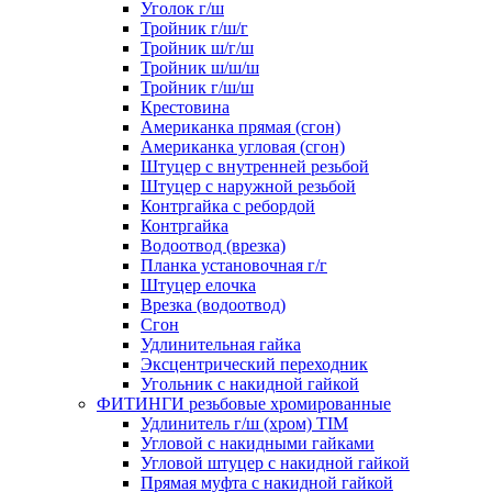
Уголок г/ш
Тройник г/ш/г
Тройник ш/г/ш
Тройник ш/ш/ш
Тройник г/ш/ш
Крестовина
Американка прямая (сгон)
Американка угловая (сгон)
Штуцер с внутренней резьбой
Штуцер с наружной резьбой
Контргайка с ребордой
Контргайка
Водоотвод (врезка)
Планка установочная г/г
Штуцер елочка
Врезка (водоотвод)
Сгон
Удлинительная гайка
Эксцентрический переходник
Угольник с накидной гайкой
ФИТИНГИ резьбовые хромированные
Удлинитель г/ш (хром) TIM
Угловой с накидными гайками
Угловой штуцер с накидной гайкой
Прямая муфта с накидной гайкой