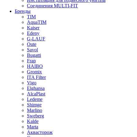
Инсталляция для подвесного унитаза
Соединения MULTI-FIT
Бренды
TIM
AquaTIM
Kaiser
Edeny
G-LAUF
Oute
Savol
Bugatti
Frap
HAIBO
Gromix
ITA Filter
Vigo
Elghansa
AlcaPlast
Ledeme
Shimge
Marlino
Sweberg
Kalde
Marta
Аквасторож