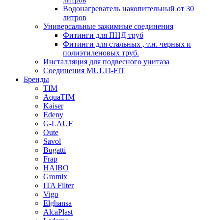
Водонагреватель накопительный от 30
литров
Универсальные зажимные соединения
Фитинги для ПНД труб
Фитинги для стальных , т.н. черных и
полиэтиленовых труб.
Инсталляция для подвесного унитаза
Соединения MULTI-FIT
Бренды
TIM
AquaTIM
Kaiser
Edeny
G-LAUF
Oute
Savol
Bugatti
Frap
HAIBO
Gromix
ITA Filter
Vigo
Elghansa
AlcaPlast