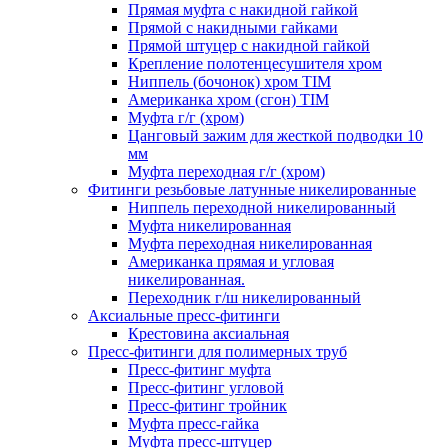
Прямая муфта с накидной гайкой
Прямой с накидными гайками
Прямой штуцер с накидной гайкой
Крепление полотенцесушителя хром
Ниппель (бочонок) хром TIM
Американка хром (сгон) TIM
Муфта г/г (хром)
Цанговый зажим для жесткой подводки 10
мм
Муфта переходная г/г (хром)
Фитинги резьбовые латунные никелированные
Ниппель переходной никелированный
Муфта никелированная
Муфта переходная никелированная
Американка прямая и угловая
никелированная.
Переходник г/ш никелированный
Аксиальные пресс-фитинги
Крестовина аксиальная
Пресс-фитинги для полимерных труб
Пресс-фитинг муфта
Пресс-фитинг угловой
Пресс-фитинг тройник
Муфта пресс-гайка
Муфта пресс-штуцер