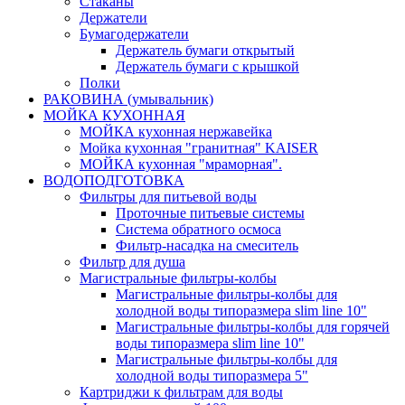
Стаканы
Держатели
Бумагодержатели
Держатель бумаги открытый
Держатель бумаги с крышкой
Полки
РАКОВИНА (умывальник)
МОЙКА КУХОННАЯ
МОЙКА кухонная нержавейка
Мойка кухонная "гранитная" KAISER
МОЙКА кухонная "мраморная".
ВОДОПОДГОТОВКА
Фильтры для питьевой воды
Проточные питьевые системы
Система обратного осмоса
Фильтр-насадка на смеситель
Фильтр для душа
Магистральные фильтры-колбы
Магистральные фильтры-колбы для
холодной воды типоразмера slim line 10"
Магистральные фильтры-колбы для горячей
воды типоразмера slim line 10"
Магистральные фильтры-колбы для
холодной воды типоразмера 5"
Картриджи к фильтрам для воды