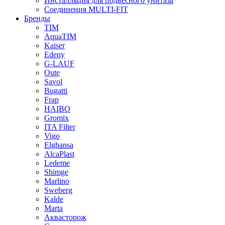
Инсталляция для подвесного унитаза
Соединения MULTI-FIT
Бренды
TIM
AquaTIM
Kaiser
Edeny
G-LAUF
Oute
Savol
Bugatti
Frap
HAIBO
Gromix
ITA Filter
Vigo
Elghansa
AlcaPlast
Ledeme
Shimge
Marlino
Sweberg
Kalde
Marta
Аквасторож