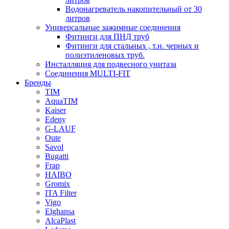
Водонагреватель накопительный от 30
литров
Универсальные зажимные соединения
Фитинги для ПНД труб
Фитинги для стальных , т.н. черных и
полиэтиленовых труб.
Инсталляция для подвесного унитаза
Соединения MULTI-FIT
Бренды
TIM
AquaTIM
Kaiser
Edeny
G-LAUF
Oute
Savol
Bugatti
Frap
HAIBO
Gromix
ITA Filter
Vigo
Elghansa
AlcaPlast