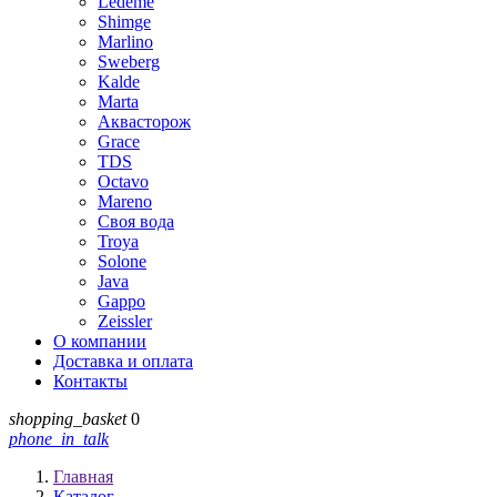
Ledeme
Shimge
Marlino
Sweberg
Kalde
Marta
Аквасторож
Grace
TDS
Octavo
Mareno
Своя вода
Troya
Solone
Java
Gappo
Zeissler
О компании
Доставка и оплата
Контакты
shopping_basket
0
phone_in_talk
Главная
Каталог