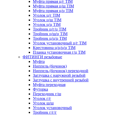
Муфта прямая ц/г TIM
Муфта прямая ц/ш TIM
Муфта прямая ц/ц TIM
Уголок ц/г TIM
Уголок ц/ш TIM
Уголок ц/ц TIM
Тройник ц/г/ц TIM
Тройник ц/ш/ц TIM
Тройник ц/ц/ц TIM
Уголок установочный ц/г TIM
Крестовина ц/ц/ц/ц TIM
Планка установочная г/ц TIM
ФИТИНГИ резьбовые
Муфта
Ниппель (бочонок)
Ниппель (бочонок) переходной
Заглушка с наружной резьбой
Заглушка с внутренней резьбой
Муфта переходная
Футорка
Переходник г/ш
Уголок г/г
Уголок ш/ш
Уголок установочный
Тройник г/г/г