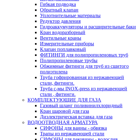
Гибкая подводка
Обратный клапан
Уплотнительные материалы
Редуктор давления
Гидроаккумуляторы и расширительные баки
Кран водоразборный
Вентильные краны
Измерительные приборы
Клапан поплавковый
ФИТИНГИ для полипропиленовых труб
Полипропиленовые трубы
Обжимные фитинги для труб из сшитого
полиэтилена
Труба гофрированная из нержавеющей
стали, фитинги.
Труба с-мы INOX-press из нержавеющей
стали , фитинги.
КОМПЛЕКТУЮЩИЕ ДЛЯ ГАЗА
Газовый шланг поливинилхлоридный
Кран шаровой для газа
Диэлектрическая вставка для газа
ВОДООТВОДНАЯ АРМАТУРА
СИФОНЫ для ванны - обвязка
Трапы из нержавеющей стали
СИФОНЫ для раковины - водослив