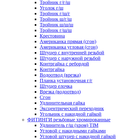
Тройник г/г/ш
Уголок г/ш
Тройник г/ш/г
Тройник ш/г/ш
Тройник ш/ш/ш
Тройник г/ш/ш
Крестовина
Американка прямая (сгон)
Американка угловая (сгон)
Штуцер с внутренней резьбой
Штуцер с наружной резьбой
Контргайка с ребордой
Контргайка
Водоотвод (врезка)
Планка установочная г/г
Штуцер елочка
Врезка (водоотвод)
Сгон
Удлинительная гайка
Эксцентрический переходник
Угольник с накидной гайкой
ФИТИНГИ резьбовые хромированные
Удлинитель г/ш (хром) TIM
Угловой с накидными гайками
Угловой штуцер с накидной гайкой