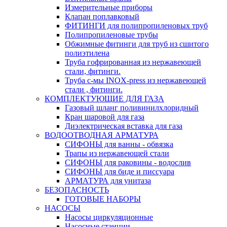
Измерительные приборы
Клапан поплавковый
ФИТИНГИ для полипропиленовых труб
Полипропиленовые трубы
Обжимные фитинги для труб из сшитого
полиэтилена
Труба гофрированная из нержавеющей
стали, фитинги.
Труба с-мы INOX-press из нержавеющей
стали , фитинги.
КОМПЛЕКТУЮЩИЕ ДЛЯ ГАЗА
Газовый шланг поливинилхлоридный
Кран шаровой для газа
Диэлектрическая вставка для газа
ВОДООТВОДНАЯ АРМАТУРА
СИФОНЫ для ванны - обвязка
Трапы из нержавеющей стали
СИФОНЫ для раковины - водослив
СИФОНЫ для биде и писсуара
АРМАТУРА для унитаза
БЕЗОПАСНОСТЬ
ГОТОВЫЕ НАБОРЫ
НАСОСЫ
Насосы циркуляционные
Насосные станции