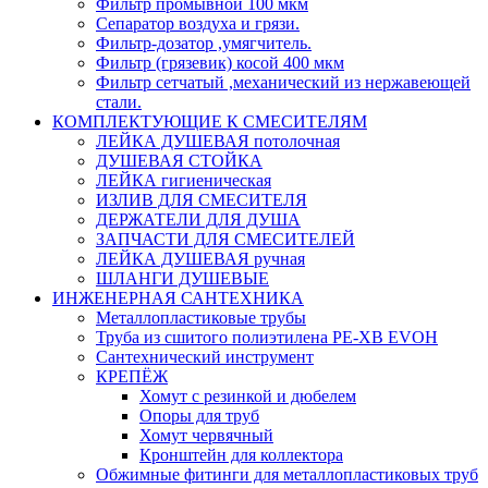
Фильтр промывной 100 мкм
Сепаратор воздуха и грязи.
Фильтр-дозатор ,умягчитель.
Фильтр (грязевик) косой 400 мкм
Фильтр сетчатый ,механический из нержавеющей
стали.
КОМПЛЕКТУЮЩИЕ К СМЕСИТЕЛЯМ
ЛЕЙКА ДУШЕВАЯ потолочная
ДУШЕВАЯ СТОЙКА
ЛЕЙКА гигиеническая
ИЗЛИВ ДЛЯ СМЕСИТЕЛЯ
ДЕРЖАТЕЛИ ДЛЯ ДУША
ЗАПЧАСТИ ДЛЯ СМЕСИТЕЛЕЙ
ЛЕЙКА ДУШЕВАЯ ручная
ШЛАНГИ ДУШЕВЫЕ
ИНЖЕНЕРНАЯ САНТЕХНИКА
Металлопластиковые трубы
Труба из сшитого полиэтилена PE-XB EVOH
Сантехнический инструмент
КРЕПЁЖ
Хомут с резинкой и дюбелем
Опоры для труб
Хомут червячный
Кронштейн для коллектора
Обжимные фитинги для металлопластиковых труб