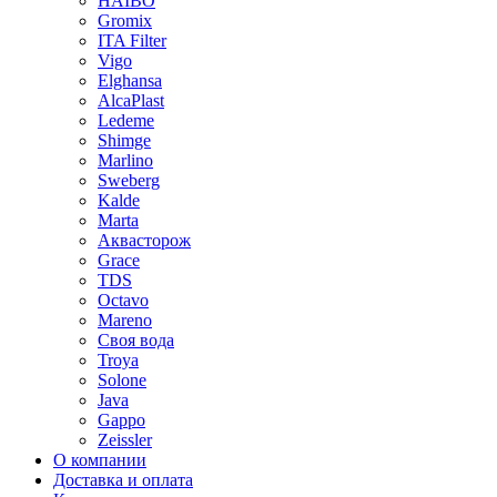
HAIBO
Gromix
ITA Filter
Vigo
Elghansa
AlcaPlast
Ledeme
Shimge
Marlino
Sweberg
Kalde
Marta
Аквасторож
Grace
TDS
Octavo
Mareno
Своя вода
Troya
Solone
Java
Gappo
Zeissler
О компании
Доставка и оплата