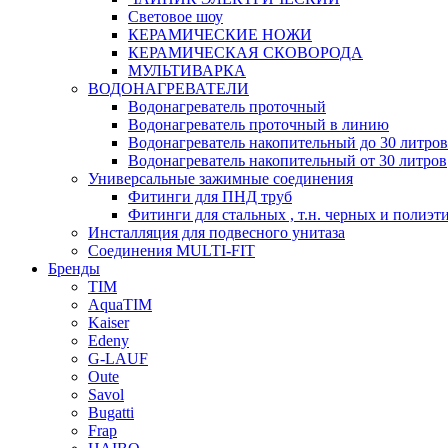
Световое шоу
КЕРАМИЧЕСКИЕ НОЖИ
КЕРАМИЧЕСКАЯ СКОВОРОДА
МУЛЬТИВАРКА
ВОДОНАГРЕВАТЕЛИ
Водонагреватель проточный
Водонагреватель проточный в линию
Водонагреватель накопительный до 30 литров
Водонагреватель накопительный от 30 литров
Универсальные зажимные соединения
Фитинги для ПНД труб
Фитинги для стальных , т.н. черных и полиэт
Инсталляция для подвесного унитаза
Соединения MULTI-FIT
Бренды
TIM
AquaTIM
Kaiser
Edeny
G-LAUF
Oute
Savol
Bugatti
Frap