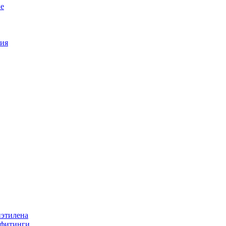
е
ия
иэтилена
 фитинги.