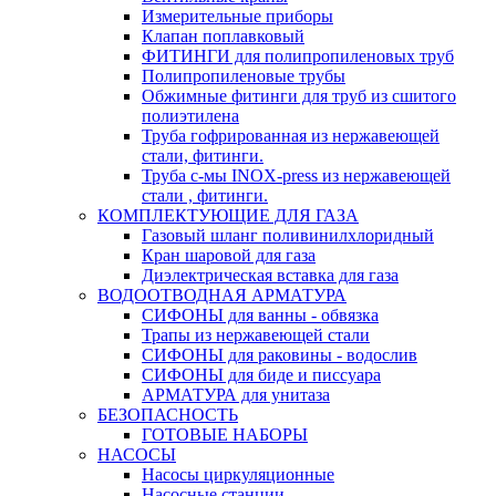
Измерительные приборы
Клапан поплавковый
ФИТИНГИ для полипропиленовых труб
Полипропиленовые трубы
Обжимные фитинги для труб из сшитого
полиэтилена
Труба гофрированная из нержавеющей
стали, фитинги.
Труба с-мы INOX-press из нержавеющей
стали , фитинги.
КОМПЛЕКТУЮЩИЕ ДЛЯ ГАЗА
Газовый шланг поливинилхлоридный
Кран шаровой для газа
Диэлектрическая вставка для газа
ВОДООТВОДНАЯ АРМАТУРА
СИФОНЫ для ванны - обвязка
Трапы из нержавеющей стали
СИФОНЫ для раковины - водослив
СИФОНЫ для биде и писсуара
АРМАТУРА для унитаза
БЕЗОПАСНОСТЬ
ГОТОВЫЕ НАБОРЫ
НАСОСЫ
Насосы циркуляционные
Насосные станции