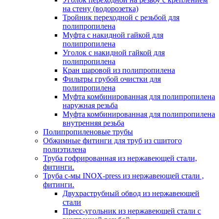
на стену (водорозетка)
Тройник переходной с резьбой для
полипропилена
Муфта с накидной гайкой для
полипропилена
Уголок с накидной гайкой для
полипропилена
Кран шаровой из полипропилена
Фильтры грубой очистки для
полипропилена
Муфта комбинированная для полипропилена
наружная резьба
Муфта комбинированная для полипропилена
внутренняя резьба
Полипропиленовые трубы
Обжимные фитинги для труб из сшитого
полиэтилена
Труба гофрированная из нержавеющей стали,
фитинги.
Труба с-мы INOX-press из нержавеющей стали ,
фитинги.
Двухраструбный обвод из нержавеющей
стали
Пресс-угольник из нержавеющей стали с