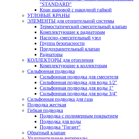
"STANDARD"
Кран шаровой с накидной гайкой
УГЛОВЫЕ КРАНЫ
ЭЛЕМЕНТЫ для отопительной системы
Термостатический смесительный клапан
Комплектующие к радиаторам
Насосно–смесительный узел
Группа безопасности
Предохранительный клапан
Радиаторы
КОЛЛЕКТОРЫ для отопления
Комплектующие к коллекторам
Сильфонная подводка
Сильфонная подводка для смесителя
Сильфонная подводка для воды 1/2"
Сильфонная подводка для воды 1"
Сильфонная подводка для воды 3/4"
Cильфонная подводка для газа
Подводка жесткая
Гибкая подводка
Подводка с полимерным покрытием
Подводка для воды
Подводка "Гигант"
Обратный клапан
Уплотнительные материалы