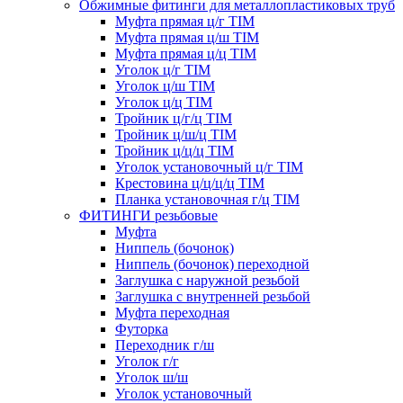
Обжимные фитинги для металлопластиковых труб
Муфта прямая ц/г TIM
Муфта прямая ц/ш TIM
Муфта прямая ц/ц TIM
Уголок ц/г TIM
Уголок ц/ш TIM
Уголок ц/ц TIM
Тройник ц/г/ц TIM
Тройник ц/ш/ц TIM
Тройник ц/ц/ц TIM
Уголок установочный ц/г TIM
Крестовина ц/ц/ц/ц TIM
Планка установочная г/ц TIM
ФИТИНГИ резьбовые
Муфта
Ниппель (бочонок)
Ниппель (бочонок) переходной
Заглушка с наружной резьбой
Заглушка с внутренней резьбой
Муфта переходная
Футорка
Переходник г/ш
Уголок г/г
Уголок ш/ш
Уголок установочный