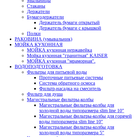
Мыльницы
Стаканы
Держатели
Бумагодержатели
Держатель бумаги открытый
Держатель бумаги с крышкой
Полки
РАКОВИНА (умывальник)
МОЙКА КУХОННАЯ
МОЙКА кухонная нержавейка
Мойка кухонная "гранитная" KAISER
МОЙКА кухонная "мраморная".
ВОДОПОДГОТОВКА
Фильтры для питьевой воды
Проточные питьевые системы
Система обратного осмоса
Фильтр-насадка на смеситель
Фильтр для душа
Магистральные фильтры-колбы
Магистральные фильтры-колбы для
холодной воды типоразмера slim line 10"
Магистральные фильтры-колбы для горячей
воды типоразмера slim line 10"
Магистральные фильтры-колбы для
холодной воды типоразмера 5"