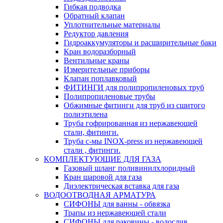
Гибкая подводка
Обратный клапан
Уплотнительные материалы
Редуктор давления
Гидроаккумуляторы и расширительные баки
Кран водоразборный
Вентильные краны
Измерительные приборы
Клапан поплавковый
ФИТИНГИ для полипропиленовых труб
Полипропиленовые трубы
Обжимные фитинги для труб из сшитого
полиэтилена
Труба гофрированная из нержавеющей
стали, фитинги.
Труба с-мы INOX-press из нержавеющей
стали , фитинги.
КОМПЛЕКТУЮЩИЕ ДЛЯ ГАЗА
Газовый шланг поливинилхлоридный
Кран шаровой для газа
Диэлектрическая вставка для газа
ВОДООТВОДНАЯ АРМАТУРА
СИФОНЫ для ванны - обвязка
Трапы из нержавеющей стали
СИФОНЫ для раковины - водослив