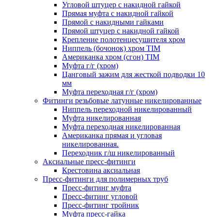
Угловой штуцер с накидной гайкой
Прямая муфта с накидной гайкой
Прямой с накидными гайками
Прямой штуцер с накидной гайкой
Крепление полотенцесушителя хром
Ниппель (бочонок) хром TIM
Американка хром (сгон) TIM
Муфта г/г (хром)
Цанговый зажим для жесткой подводки 10
мм
Муфта переходная г/г (хром)
Фитинги резьбовые латунные никелированные
Ниппель переходной никелированный
Муфта никелированная
Муфта переходная никелированная
Американка прямая и угловая
никелированная.
Переходник г/ш никелированный
Аксиальные пресс-фитинги
Крестовина аксиальная
Пресс-фитинги для полимерных труб
Пресс-фитинг муфта
Пресс-фитинг угловой
Пресс-фитинг тройник
Муфта пресс-гайка