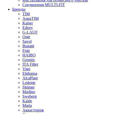
Инсталляция для подвесного унитаза
Соединения MULTI-FIT
Бренды
TIM
AquaTIM
Kaiser
Edeny
G-LAUF
Oute
Savol
Bugatti
Frap
HAIBO
Gromix
ITA Filter
Vigo
Elghansa
AlcaPlast
Ledeme
Shimge
Marlino
Sweberg
Kalde
Marta
Аквасторож