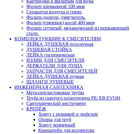
Картриджи к фильтрам для воды
Фильтр промывной 100 мкм
Сепаратор воздуха и грязи.
Фильтр-дозатор ,умягчитель.
Фильтр (грязевик) косой 400 мкм
Фильтр сетчатый ,механический из нержавеющей
стали.
КОМПЛЕКТУЮЩИЕ К СМЕСИТЕЛЯМ
ЛЕЙКА ДУШЕВАЯ потолочная
ДУШЕВАЯ СТОЙКА
ЛЕЙКА гигиеническая
ИЗЛИВ ДЛЯ СМЕСИТЕЛЯ
ДЕРЖАТЕЛИ ДЛЯ ДУША
ЗАПЧАСТИ ДЛЯ СМЕСИТЕЛЕЙ
ЛЕЙКА ДУШЕВАЯ ручная
ШЛАНГИ ДУШЕВЫЕ
ИНЖЕНЕРНАЯ САНТЕХНИКА
Металлопластиковые трубы
Труба из сшитого полиэтилена PE-XB EVOH
Сантехнический инструмент
КРЕПЁЖ
Хомут с резинкой и дюбелем
Опоры для труб
Хомут червячный
Кронштейн для коллектора