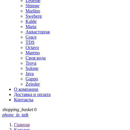
Ledeme
Shimge
Marlino
Sweberg
Kalde
Marta
Аквасторож
Grace
TDS
Octavo
Mareno
Своя вода
Troya
Solone
Java
Gappo
Zeissler
О компании
Доставка и оплата
Контакты
shopping_basket
0
phone_in_talk
Главная
Каталог