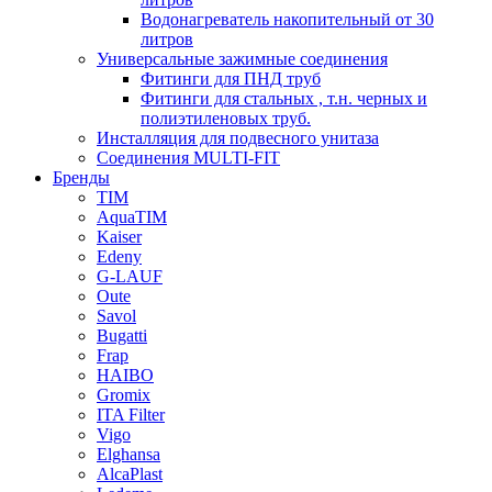
Водонагреватель накопительный от 30
литров
Универсальные зажимные соединения
Фитинги для ПНД труб
Фитинги для стальных , т.н. черных и
полиэтиленовых труб.
Инсталляция для подвесного унитаза
Соединения MULTI-FIT
Бренды
TIM
AquaTIM
Kaiser
Edeny
G-LAUF
Oute
Savol
Bugatti
Frap
HAIBO
Gromix
ITA Filter
Vigo
Elghansa
AlcaPlast