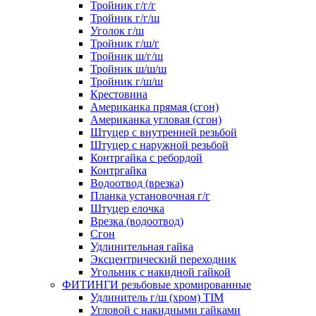
Тройник г/г/г
Тройник г/г/ш
Уголок г/ш
Тройник г/ш/г
Тройник ш/г/ш
Тройник ш/ш/ш
Тройник г/ш/ш
Крестовина
Американка прямая (сгон)
Американка угловая (сгон)
Штуцер с внутренней резьбой
Штуцер с наружной резьбой
Контргайка с ребордой
Контргайка
Водоотвод (врезка)
Планка установочная г/г
Штуцер елочка
Врезка (водоотвод)
Сгон
Удлинительная гайка
Эксцентрический переходник
Угольник с накидной гайкой
ФИТИНГИ резьбовые хромированные
Удлинитель г/ш (хром) TIM
Угловой с накидными гайками