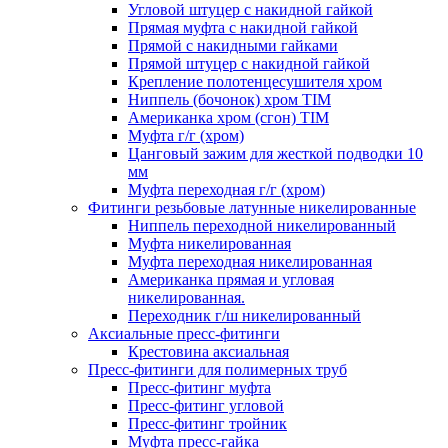
Угловой штуцер с накидной гайкой
Прямая муфта с накидной гайкой
Прямой с накидными гайками
Прямой штуцер с накидной гайкой
Крепление полотенцесушителя хром
Ниппель (бочонок) хром TIM
Американка хром (сгон) TIM
Муфта г/г (хром)
Цанговый зажим для жесткой подводки 10
мм
Муфта переходная г/г (хром)
Фитинги резьбовые латунные никелированные
Ниппель переходной никелированный
Муфта никелированная
Муфта переходная никелированная
Американка прямая и угловая
никелированная.
Переходник г/ш никелированный
Аксиальные пресс-фитинги
Крестовина аксиальная
Пресс-фитинги для полимерных труб
Пресс-фитинг муфта
Пресс-фитинг угловой
Пресс-фитинг тройник
Муфта пресс-гайка