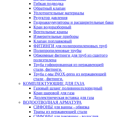
Гибкая подводка
Обратный клапан
Уплотнительные материалы
Редуктор давления
Гидроаккумуляторы и расширительные баки
Кран водоразборный
Вентильные краны
Измерительные приборы
Клапан поплавковый
ФИТИНГИ для полипропиленовых труб
Полипропиленовые трубы
Обжимные фитинги для труб из сшитого
полиэтилена
Труба гофрированная из нержавеющей
стали, фитинги.
Труба с-мы INOX-press из нержавеющей
стали , фитинги.
КОМПЛЕКТУЮЩИЕ ДЛЯ ГАЗА
Газовый шланг поливинилхлоридный
Кран шаровой для газа
Диэлектрическая вставка для газа
ВОДООТВОДНАЯ АРМАТУРА
СИФОНЫ для ванны - обвязка
Трапы из нержавеющей стали
СИФОНЫ для раковины - водослив