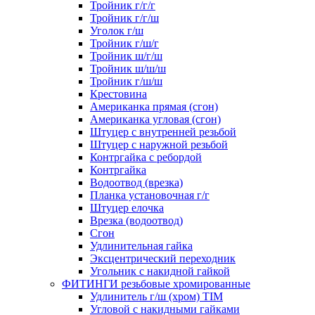
Тройник г/г/г
Тройник г/г/ш
Уголок г/ш
Тройник г/ш/г
Тройник ш/г/ш
Тройник ш/ш/ш
Тройник г/ш/ш
Крестовина
Американка прямая (сгон)
Американка угловая (сгон)
Штуцер с внутренней резьбой
Штуцер с наружной резьбой
Контргайка с ребордой
Контргайка
Водоотвод (врезка)
Планка установочная г/г
Штуцер елочка
Врезка (водоотвод)
Сгон
Удлинительная гайка
Эксцентрический переходник
Угольник с накидной гайкой
ФИТИНГИ резьбовые хромированные
Удлинитель г/ш (хром) TIM
Угловой с накидными гайками