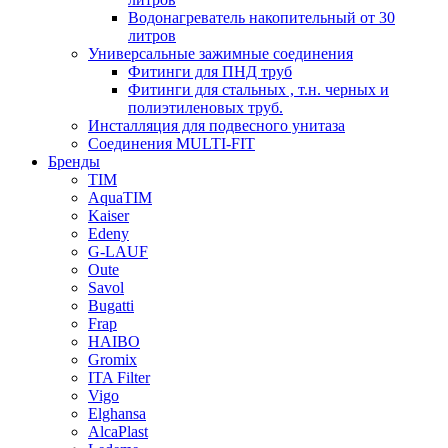
Водонагреватель накопительный от 30
литров
Универсальные зажимные соединения
Фитинги для ПНД труб
Фитинги для стальных , т.н. черных и
полиэтиленовых труб.
Инсталляция для подвесного унитаза
Соединения MULTI-FIT
Бренды
TIM
AquaTIM
Kaiser
Edeny
G-LAUF
Oute
Savol
Bugatti
Frap
HAIBO
Gromix
ITA Filter
Vigo
Elghansa
AlcaPlast