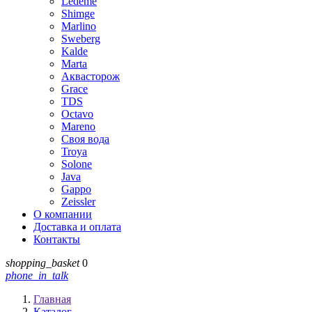
Ledeme
Shimge
Marlino
Sweberg
Kalde
Marta
Аквасторож
Grace
TDS
Octavo
Mareno
Своя вода
Troya
Solone
Java
Gappo
Zeissler
О компании
Доставка и оплата
Контакты
shopping_basket
0
phone_in_talk
Главная
Каталог