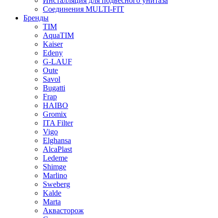
Инсталляция для подвесного унитаза
Соединения MULTI-FIT
Бренды
TIM
AquaTIM
Kaiser
Edeny
G-LAUF
Oute
Savol
Bugatti
Frap
HAIBO
Gromix
ITA Filter
Vigo
Elghansa
AlcaPlast
Ledeme
Shimge
Marlino
Sweberg
Kalde
Marta
Аквасторож