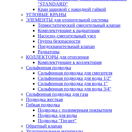
"STANDARD"
Кран шаровой с накидной гайкой
УГЛОВЫЕ КРАНЫ
ЭЛЕМЕНТЫ для отопительной системы
Термостатический смесительный клапан
Комплектующие к радиаторам
Насосно–смесительный узел
Группа безопасности
Предохранительный клапан
Радиаторы
КОЛЛЕКТОРЫ для отопления
Комплектующие к коллекторам
Сильфонная подводка
Сильфонная подводка для смесителя
Сильфонная подводка для воды 1/2"
Сильфонная подводка для воды 1"
Сильфонная подводка для воды 3/4"
Cильфонная подводка для газа
Подводка жесткая
Гибкая подводка
Подводка с полимерным покрытием
Подводка для воды
Подводка "Гигант"
Обратный клапан
Уплотнительные материалы