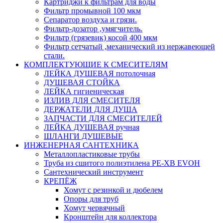
Картриджи к фильтрам для воды
Фильтр промывной 100 мкм
Сепаратор воздуха и грязи.
Фильтр-дозатор ,умягчитель.
Фильтр (грязевик) косой 400 мкм
Фильтр сетчатый ,механический из нержавеющей
стали.
КОМПЛЕКТУЮЩИЕ К СМЕСИТЕЛЯМ
ЛЕЙКА ДУШЕВАЯ потолочная
ДУШЕВАЯ СТОЙКА
ЛЕЙКА гигиеническая
ИЗЛИВ ДЛЯ СМЕСИТЕЛЯ
ДЕРЖАТЕЛИ ДЛЯ ДУША
ЗАПЧАСТИ ДЛЯ СМЕСИТЕЛЕЙ
ЛЕЙКА ДУШЕВАЯ ручная
ШЛАНГИ ДУШЕВЫЕ
ИНЖЕНЕРНАЯ САНТЕХНИКА
Металлопластиковые трубы
Труба из сшитого полиэтилена PE-XB EVOH
Сантехнический инструмент
КРЕПЁЖ
Хомут с резинкой и дюбелем
Опоры для труб
Хомут червячный
Кронштейн для коллектора