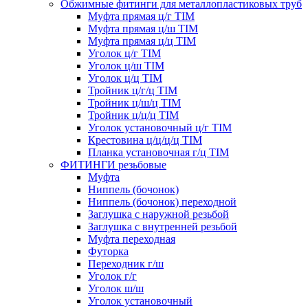
Обжимные фитинги для металлопластиковых труб
Муфта прямая ц/г TIM
Муфта прямая ц/ш TIM
Муфта прямая ц/ц TIM
Уголок ц/г TIM
Уголок ц/ш TIM
Уголок ц/ц TIM
Тройник ц/г/ц TIM
Тройник ц/ш/ц TIM
Тройник ц/ц/ц TIM
Уголок установочный ц/г TIM
Крестовина ц/ц/ц/ц TIM
Планка установочная г/ц TIM
ФИТИНГИ резьбовые
Муфта
Ниппель (бочонок)
Ниппель (бочонок) переходной
Заглушка с наружной резьбой
Заглушка с внутренней резьбой
Муфта переходная
Футорка
Переходник г/ш
Уголок г/г
Уголок ш/ш
Уголок установочный