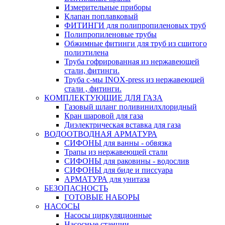
Измерительные приборы
Клапан поплавковый
ФИТИНГИ для полипропиленовых труб
Полипропиленовые трубы
Обжимные фитинги для труб из сшитого
полиэтилена
Труба гофрированная из нержавеющей
стали, фитинги.
Труба с-мы INOX-press из нержавеющей
стали , фитинги.
КОМПЛЕКТУЮЩИЕ ДЛЯ ГАЗА
Газовый шланг поливинилхлоридный
Кран шаровой для газа
Диэлектрическая вставка для газа
ВОДООТВОДНАЯ АРМАТУРА
СИФОНЫ для ванны - обвязка
Трапы из нержавеющей стали
СИФОНЫ для раковины - водослив
СИФОНЫ для биде и писсуара
АРМАТУРА для унитаза
БЕЗОПАСНОСТЬ
ГОТОВЫЕ НАБОРЫ
НАСОСЫ
Насосы циркуляционные
Насосные станции