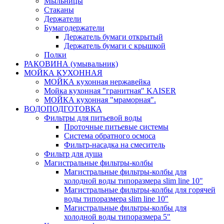
Мыльницы
Стаканы
Держатели
Бумагодержатели
Держатель бумаги открытый
Держатель бумаги с крышкой
Полки
РАКОВИНА (умывальник)
МОЙКА КУХОННАЯ
МОЙКА кухонная нержавейка
Мойка кухонная "гранитная" KAISER
МОЙКА кухонная "мраморная".
ВОДОПОДГОТОВКА
Фильтры для питьевой воды
Проточные питьевые системы
Система обратного осмоса
Фильтр-насадка на смеситель
Фильтр для душа
Магистральные фильтры-колбы
Магистральные фильтры-колбы для
холодной воды типоразмера slim line 10"
Магистральные фильтры-колбы для горячей
воды типоразмера slim line 10"
Магистральные фильтры-колбы для
холодной воды типоразмера 5"