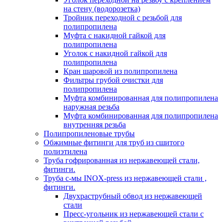
на стену (водорозетка)
Тройник переходной с резьбой для
полипропилена
Муфта с накидной гайкой для
полипропилена
Уголок с накидной гайкой для
полипропилена
Кран шаровой из полипропилена
Фильтры грубой очистки для
полипропилена
Муфта комбинированная для полипропилена
наружная резьба
Муфта комбинированная для полипропилена
внутренняя резьба
Полипропиленовые трубы
Обжимные фитинги для труб из сшитого
полиэтилена
Труба гофрированная из нержавеющей стали,
фитинги.
Труба с-мы INOX-press из нержавеющей стали ,
фитинги.
Двухраструбный обвод из нержавеющей
стали
Пресс-угольник из нержавеющей стали с