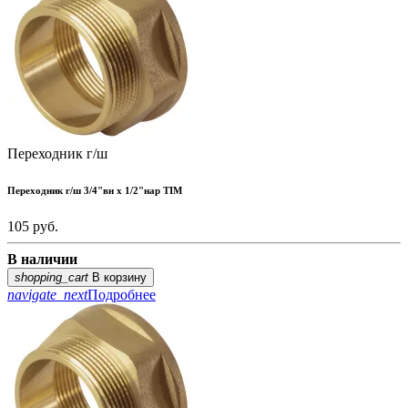
Переходник г/ш
Переходник г/ш 3/4"вн х 1/2"нар TIM
105
руб.
В наличии
shopping_cart
В корзину
navigate_next
Подробнее