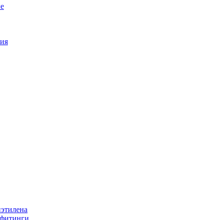
е
ия
иэтилена
 фитинги.