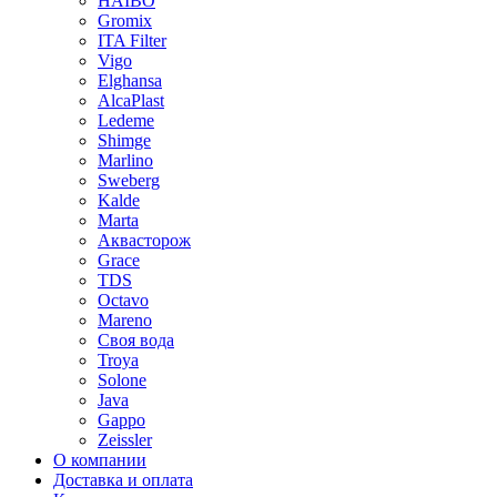
HAIBO
Gromix
ITA Filter
Vigo
Elghansa
AlcaPlast
Ledeme
Shimge
Marlino
Sweberg
Kalde
Marta
Аквасторож
Grace
TDS
Octavo
Mareno
Своя вода
Troya
Solone
Java
Gappo
Zeissler
О компании
Доставка и оплата