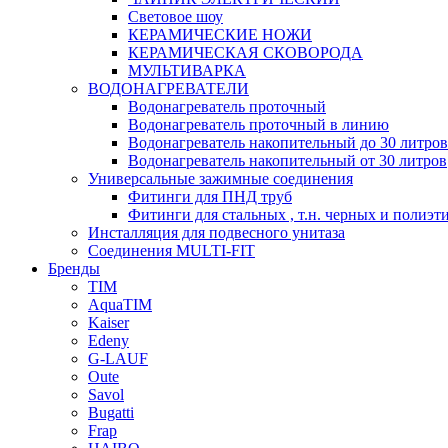
Световое шоу
КЕРАМИЧЕСКИЕ НОЖИ
КЕРАМИЧЕСКАЯ СКОВОРОДА
МУЛЬТИВАРКА
ВОДОНАГРЕВАТЕЛИ
Водонагреватель проточный
Водонагреватель проточный в линию
Водонагреватель накопительный до 30 литров
Водонагреватель накопительный от 30 литров
Универсальные зажимные соединения
Фитинги для ПНД труб
Фитинги для стальных , т.н. черных и полиэт
Инсталляция для подвесного унитаза
Соединения MULTI-FIT
Бренды
TIM
AquaTIM
Kaiser
Edeny
G-LAUF
Oute
Savol
Bugatti
Frap