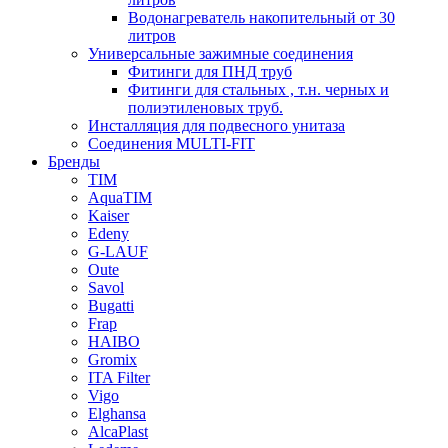
Водонагреватель накопительный от 30
литров
Универсальные зажимные соединения
Фитинги для ПНД труб
Фитинги для стальных , т.н. черных и
полиэтиленовых труб.
Инсталляция для подвесного унитаза
Соединения MULTI-FIT
Бренды
TIM
AquaTIM
Kaiser
Edeny
G-LAUF
Oute
Savol
Bugatti
Frap
HAIBO
Gromix
ITA Filter
Vigo
Elghansa
AlcaPlast