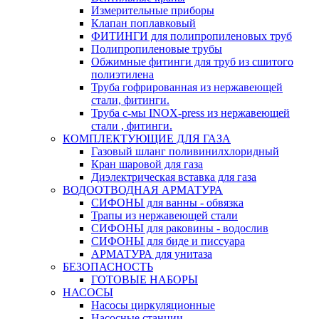
Измерительные приборы
Клапан поплавковый
ФИТИНГИ для полипропиленовых труб
Полипропиленовые трубы
Обжимные фитинги для труб из сшитого
полиэтилена
Труба гофрированная из нержавеющей
стали, фитинги.
Труба с-мы INOX-press из нержавеющей
стали , фитинги.
КОМПЛЕКТУЮЩИЕ ДЛЯ ГАЗА
Газовый шланг поливинилхлоридный
Кран шаровой для газа
Диэлектрическая вставка для газа
ВОДООТВОДНАЯ АРМАТУРА
СИФОНЫ для ванны - обвязка
Трапы из нержавеющей стали
СИФОНЫ для раковины - водослив
СИФОНЫ для биде и писсуара
АРМАТУРА для унитаза
БЕЗОПАСНОСТЬ
ГОТОВЫЕ НАБОРЫ
НАСОСЫ
Насосы циркуляционные
Насосные станции