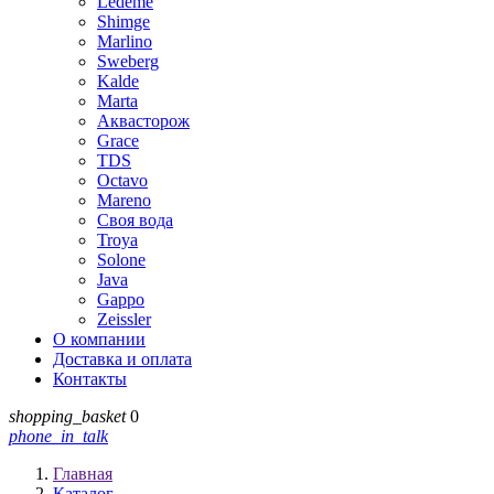
Ledeme
Shimge
Marlino
Sweberg
Kalde
Marta
Аквасторож
Grace
TDS
Octavo
Mareno
Своя вода
Troya
Solone
Java
Gappo
Zeissler
О компании
Доставка и оплата
Контакты
shopping_basket
0
phone_in_talk
Главная
Каталог