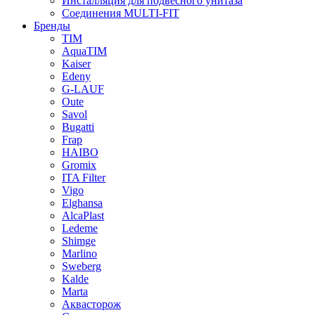
Инсталляция для подвесного унитаза
Соединения MULTI-FIT
Бренды
TIM
AquaTIM
Kaiser
Edeny
G-LAUF
Oute
Savol
Bugatti
Frap
HAIBO
Gromix
ITA Filter
Vigo
Elghansa
AlcaPlast
Ledeme
Shimge
Marlino
Sweberg
Kalde
Marta
Аквасторож