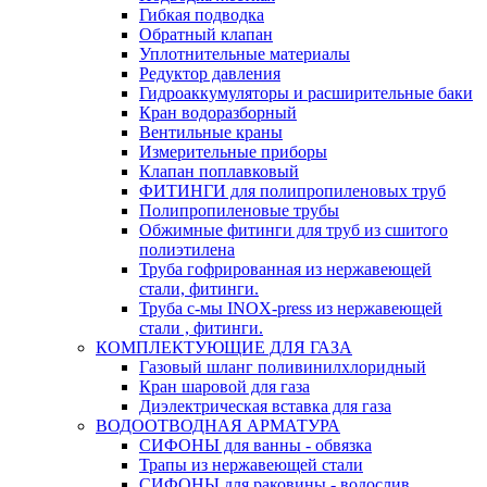
Гибкая подводка
Обратный клапан
Уплотнительные материалы
Редуктор давления
Гидроаккумуляторы и расширительные баки
Кран водоразборный
Вентильные краны
Измерительные приборы
Клапан поплавковый
ФИТИНГИ для полипропиленовых труб
Полипропиленовые трубы
Обжимные фитинги для труб из сшитого
полиэтилена
Труба гофрированная из нержавеющей
стали, фитинги.
Труба с-мы INOX-press из нержавеющей
стали , фитинги.
КОМПЛЕКТУЮЩИЕ ДЛЯ ГАЗА
Газовый шланг поливинилхлоридный
Кран шаровой для газа
Диэлектрическая вставка для газа
ВОДООТВОДНАЯ АРМАТУРА
СИФОНЫ для ванны - обвязка
Трапы из нержавеющей стали
СИФОНЫ для раковины - водослив