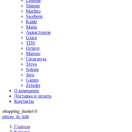
Ledeme
Shimge
Marlino
Sweberg
Kalde
Marta
Аквасторож
Grace
TDS
Octavo
Mareno
Своя вода
Troya
Solone
Java
Gappo
Zeissler
О компании
Доставка и оплата
Контакты
shopping_basket
0
phone_in_talk
Главная
Каталог