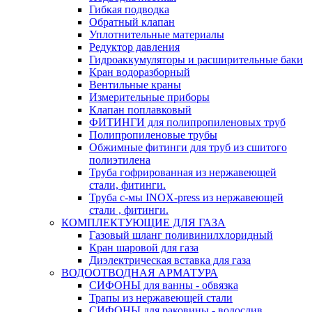
Гибкая подводка
Обратный клапан
Уплотнительные материалы
Редуктор давления
Гидроаккумуляторы и расширительные баки
Кран водоразборный
Вентильные краны
Измерительные приборы
Клапан поплавковый
ФИТИНГИ для полипропиленовых труб
Полипропиленовые трубы
Обжимные фитинги для труб из сшитого
полиэтилена
Труба гофрированная из нержавеющей
стали, фитинги.
Труба с-мы INOX-press из нержавеющей
стали , фитинги.
КОМПЛЕКТУЮЩИЕ ДЛЯ ГАЗА
Газовый шланг поливинилхлоридный
Кран шаровой для газа
Диэлектрическая вставка для газа
ВОДООТВОДНАЯ АРМАТУРА
СИФОНЫ для ванны - обвязка
Трапы из нержавеющей стали
СИФОНЫ для раковины - водослив