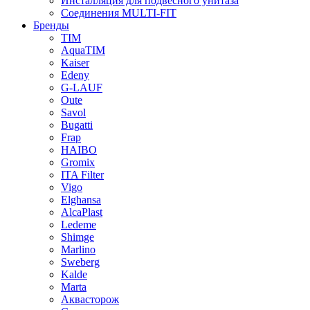
Инсталляция для подвесного унитаза
Соединения MULTI-FIT
Бренды
TIM
AquaTIM
Kaiser
Edeny
G-LAUF
Oute
Savol
Bugatti
Frap
HAIBO
Gromix
ITA Filter
Vigo
Elghansa
AlcaPlast
Ledeme
Shimge
Marlino
Sweberg
Kalde
Marta
Аквасторож