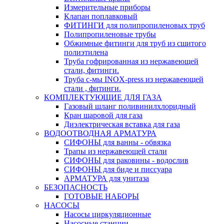
Измерительные приборы
Клапан поплавковый
ФИТИНГИ для полипропиленовых труб
Полипропиленовые трубы
Обжимные фитинги для труб из сшитого
полиэтилена
Труба гофрированная из нержавеющей
стали, фитинги.
Труба с-мы INOX-press из нержавеющей
стали , фитинги.
КОМПЛЕКТУЮЩИЕ ДЛЯ ГАЗА
Газовый шланг поливинилхлоридный
Кран шаровой для газа
Диэлектрическая вставка для газа
ВОДООТВОДНАЯ АРМАТУРА
СИФОНЫ для ванны - обвязка
Трапы из нержавеющей стали
СИФОНЫ для раковины - водослив
СИФОНЫ для биде и писсуара
АРМАТУРА для унитаза
БЕЗОПАСНОСТЬ
ГОТОВЫЕ НАБОРЫ
НАСОСЫ
Насосы циркуляционные
Насосные станции