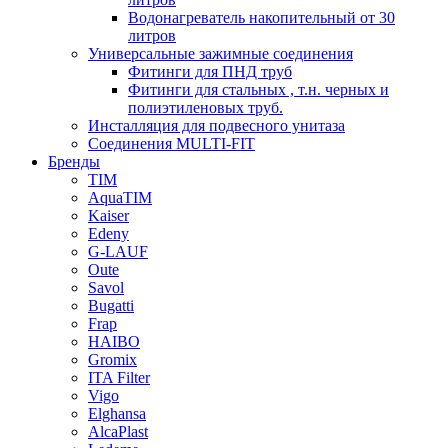
Водонагреватель накопительный от 30
литров
Универсальные зажимные соединения
Фитинги для ПНД труб
Фитинги для стальных , т.н. черных и
полиэтиленовых труб.
Инсталляция для подвесного унитаза
Соединения MULTI-FIT
Бренды
TIM
AquaTIM
Kaiser
Edeny
G-LAUF
Oute
Savol
Bugatti
Frap
HAIBO
Gromix
ITA Filter
Vigo
Elghansa
AlcaPlast