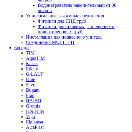
Водонагреватель накопительный от 30
литров
Универсальные зажимные соединения
Фитинги для ПНД труб
Фитинги для стальных , т.н. черных и
полиэтиленовых труб.
Инсталляция для подвесного унитаза
Соединения MULTI-FIT
Бренды
TIM
AquaTIM
Kaiser
Edeny
G-LAUF
Oute
Savol
Bugatti
Frap
HAIBO
Gromix
ITA Filter
Vigo
Elghansa
AlcaPlast