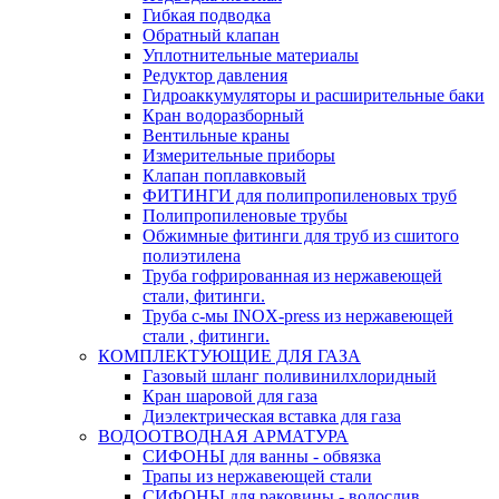
Гибкая подводка
Обратный клапан
Уплотнительные материалы
Редуктор давления
Гидроаккумуляторы и расширительные баки
Кран водоразборный
Вентильные краны
Измерительные приборы
Клапан поплавковый
ФИТИНГИ для полипропиленовых труб
Полипропиленовые трубы
Обжимные фитинги для труб из сшитого
полиэтилена
Труба гофрированная из нержавеющей
стали, фитинги.
Труба с-мы INOX-press из нержавеющей
стали , фитинги.
КОМПЛЕКТУЮЩИЕ ДЛЯ ГАЗА
Газовый шланг поливинилхлоридный
Кран шаровой для газа
Диэлектрическая вставка для газа
ВОДООТВОДНАЯ АРМАТУРА
СИФОНЫ для ванны - обвязка
Трапы из нержавеющей стали
СИФОНЫ для раковины - водослив