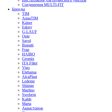
Инсталляция для подвесного унитаза
Соединения MULTI-FIT
Бренды
TIM
AquaTIM
Kaiser
Edeny
G-LAUF
Oute
Savol
Bugatti
Frap
HAIBO
Gromix
ITA Filter
Vigo
Elghansa
AlcaPlast
Ledeme
Shimge
Marlino
Sweberg
Kalde
Marta
Аквасторож