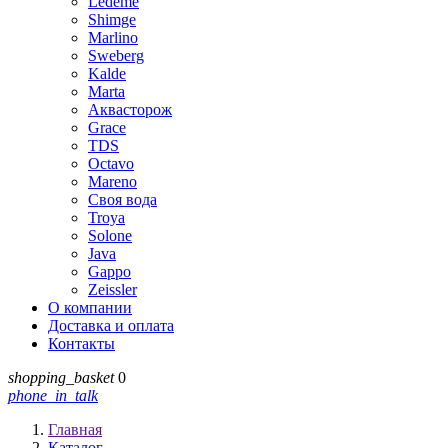
Ledeme
Shimge
Marlino
Sweberg
Kalde
Marta
Аквасторож
Grace
TDS
Octavo
Mareno
Своя вода
Troya
Solone
Java
Gappo
Zeissler
О компании
Доставка и оплата
Контакты
shopping_basket
0
phone_in_talk
Главная
Каталог