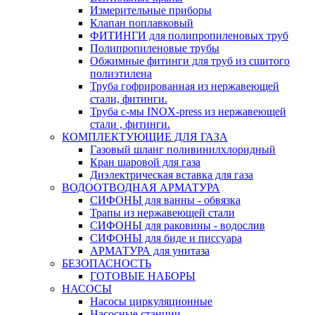
Измерительные приборы
Клапан поплавковый
ФИТИНГИ для полипропиленовых труб
Полипропиленовые трубы
Обжимные фитинги для труб из сшитого
полиэтилена
Труба гофрированная из нержавеющей
стали, фитинги.
Труба с-мы INOX-press из нержавеющей
стали , фитинги.
КОМПЛЕКТУЮЩИЕ ДЛЯ ГАЗА
Газовый шланг поливинилхлоридный
Кран шаровой для газа
Диэлектрическая вставка для газа
ВОДООТВОДНАЯ АРМАТУРА
СИФОНЫ для ванны - обвязка
Трапы из нержавеющей стали
СИФОНЫ для раковины - водослив
СИФОНЫ для биде и писсуара
АРМАТУРА для унитаза
БЕЗОПАСНОСТЬ
ГОТОВЫЕ НАБОРЫ
НАСОСЫ
Насосы циркуляционные
Насосные станции