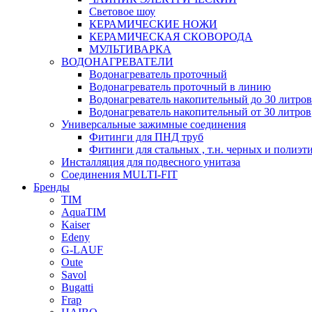
Световое шоу
КЕРАМИЧЕСКИЕ НОЖИ
КЕРАМИЧЕСКАЯ СКОВОРОДА
МУЛЬТИВАРКА
ВОДОНАГРЕВАТЕЛИ
Водонагреватель проточный
Водонагреватель проточный в линию
Водонагреватель накопительный до 30 литров
Водонагреватель накопительный от 30 литров
Универсальные зажимные соединения
Фитинги для ПНД труб
Фитинги для стальных , т.н. черных и полиэт
Инсталляция для подвесного унитаза
Соединения MULTI-FIT
Бренды
TIM
AquaTIM
Kaiser
Edeny
G-LAUF
Oute
Savol
Bugatti
Frap