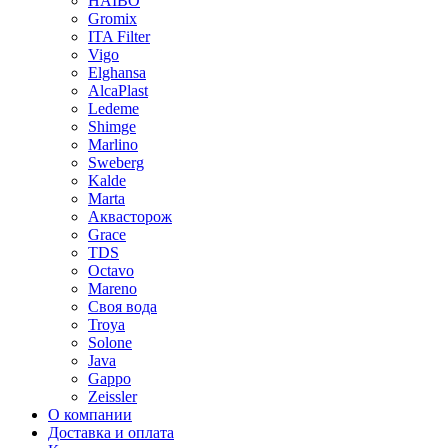
HAIBO
Gromix
ITA Filter
Vigo
Elghansa
AlcaPlast
Ledeme
Shimge
Marlino
Sweberg
Kalde
Marta
Аквасторож
Grace
TDS
Octavo
Mareno
Своя вода
Troya
Solone
Java
Gappo
Zeissler
О компании
Доставка и оплата