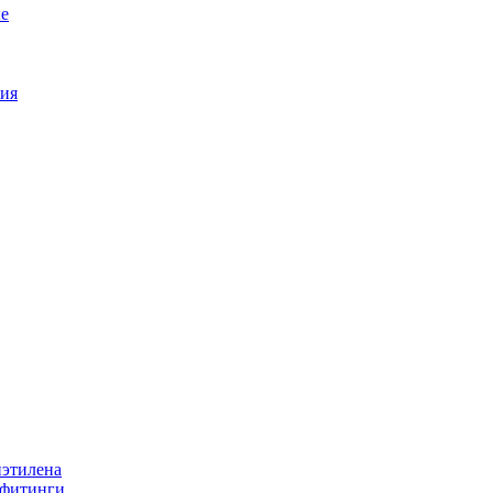
е
ия
иэтилена
 фитинги.