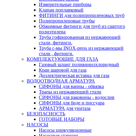
Измерительные приборы
Клапан поплавковый
ФИТИНГИ для полипропиленовых труб
Полипропиленовые трубы
Обжимные фитинги для труб из сшитого
полиэтилена
Труба гофрированная из нержавеющей
стали, фитинги.
Труба с-мы INOX-press из нержавеющей
стали , фитинги.
КОМПЛЕКТУЮЩИЕ ДЛЯ ГАЗА
Газовый шланг поливинилхлоридный
Кран шаровой для газа
Диэлектрическая вставка для газа
ВОДООТВОДНАЯ АРМАТУРА
СИФОНЫ для ванны - обвязка
Трапы из нержавеющей стали
СИФОНЫ для раковины - водослив
СИФОНЫ для биде и писсуара
АРМАТУРА для унитаза
БЕЗОПАСНОСТЬ
ГОТОВЫЕ НАБОРЫ
НАСОСЫ
Насосы циркуляционные
Насосные станции