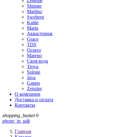
Ledeme
Shimge
Marlino
Sweberg
Kalde
Marta
Аквасторож
Grace
TDS
Octavo
Mareno
Своя вода
Troya
Solone
Java
Gappo
Zeissler
О компании
Доставка и оплата
Контакты
shopping_basket
0
phone_in_talk
Главная
Каталог