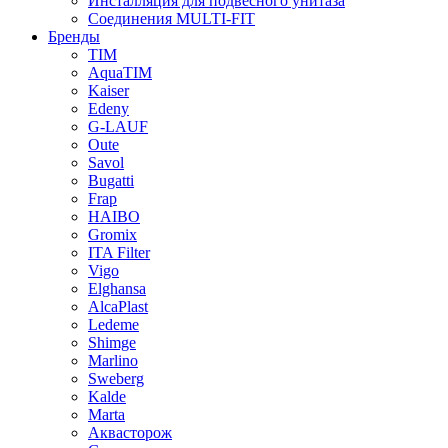
Инсталляция для подвесного унитаза
Соединения MULTI-FIT
Бренды
TIM
AquaTIM
Kaiser
Edeny
G-LAUF
Oute
Savol
Bugatti
Frap
HAIBO
Gromix
ITA Filter
Vigo
Elghansa
AlcaPlast
Ledeme
Shimge
Marlino
Sweberg
Kalde
Marta
Аквасторож