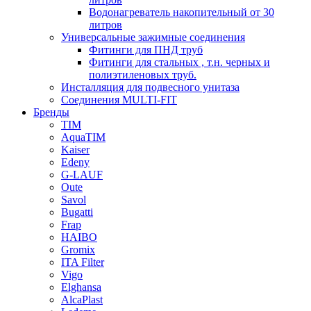
Водонагреватель накопительный от 30
литров
Универсальные зажимные соединения
Фитинги для ПНД труб
Фитинги для стальных , т.н. черных и
полиэтиленовых труб.
Инсталляция для подвесного унитаза
Соединения MULTI-FIT
Бренды
TIM
AquaTIM
Kaiser
Edeny
G-LAUF
Oute
Savol
Bugatti
Frap
HAIBO
Gromix
ITA Filter
Vigo
Elghansa
AlcaPlast