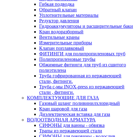
Гибкая подводка
Обратный клапан
Уплотнительные материалы
Редуктор давления
Гидроаккумуляторы и расширительные баки
Кран водоразборный
Вентильные краны
Измерительные приборы
Клапан поплавковый
ФИТИНГИ для полипропиленовых труб
Полипропиленовые трубы
Обжимные фитинги для труб из сшитого
полиэтилена
Труба гофрированная из нержавеющей
стали, фитинги.
Труба с-мы INOX-press из нержавеющей
стали , фитинги.
КОМПЛЕКТУЮЩИЕ ДЛЯ ГАЗА
Газовый шланг поливинилхлоридный
Кран шаровой для газа
Диэлектрическая вставка для газа
ВОДООТВОДНАЯ АРМАТУРА
СИФОНЫ для ванны - обвязка
Трапы из нержавеющей стали
СИФОНЫ для раковины - водослив